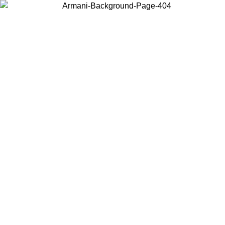
Choisissez le pays dans lequel vous vous trouvez pour voir le contenu
local et acheter en ligne.
Pays/Région
Continuer
United States