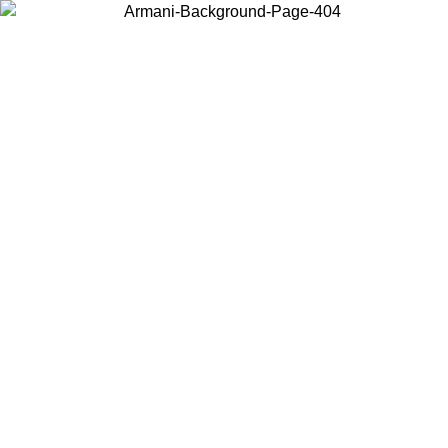
Choisissez le pays dans lequel vous vous trouvez pour voir le contenu
local et acheter en ligne.
Pays/Région
Continuer
United States
Connectez-vous à votre compte pour bénéficier de la livraison gratuite à part
de 175€ d’achats