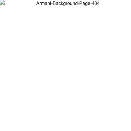
Choisissez le pays dans lequel vous vous trouvez pour voir le contenu
local et acheter en ligne.
Pays/Région
Continuer
United States
Connectez-vous à votre compte pour bénéficier de la livraison gratuite à part
de 175€ d’achats