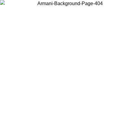
Choisissez le pays dans lequel vous vous trouvez pour voir le contenu
local et acheter en ligne.
Pays/Région
Continuer
United States
Connectez-vous à votre compte pour bénéficier de la livraison gratuite à part
de 175€ d’achats