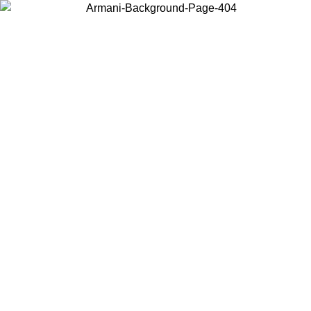
Choisissez le pays dans lequel vous vous trouvez pour voir le contenu
local et acheter en ligne.
Pays/Région
Continuer
United States
Connectez-vous à votre compte pour bénéficier de la livraison gratuite à part
de 175€ d’achats