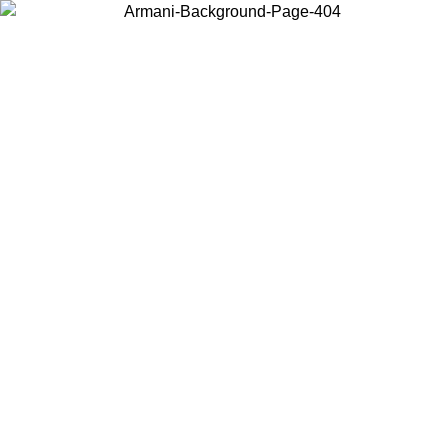
Choisissez le pays dans lequel vous vous trouvez pour voir le contenu
local et acheter en ligne.
Pays/Région
Continuer
United States
Connectez-vous à votre compte pour bénéficier de la livraison gratuite à part
de 175€ d’achats