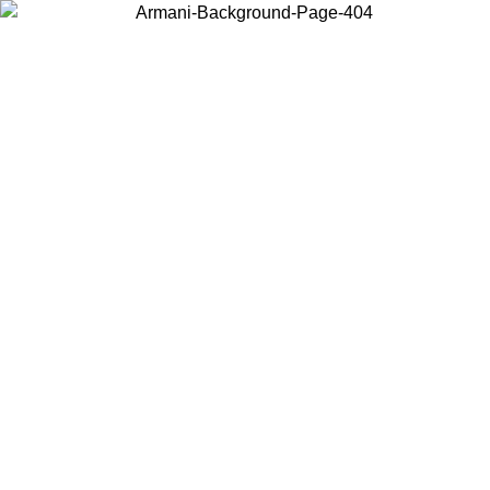
Choisissez le pays dans lequel vous vous trouvez pour voir le contenu
local et acheter en ligne.
Pays/Région
Continuer
United States
Connectez-vous à votre compte pour bénéficier de la livraison gratuite à part
de 175€ d’achats