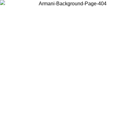
Choisissez le pays dans lequel vous vous trouvez pour voir le contenu
local et acheter en ligne.
Pays/Région
Continuer
United States
Connectez-vous à votre compte pour bénéficier de la livraison gratuite à part
de 175€ d’achats