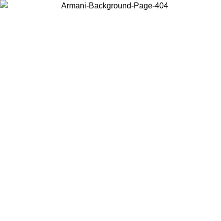
Choisissez le pays dans lequel vous vous trouvez pour voir le contenu
local et acheter en ligne.
Pays/Région
Continuer
United States
Connectez-vous à votre compte pour bénéficier de la livraison gratuite à part
de 175€ d’achats