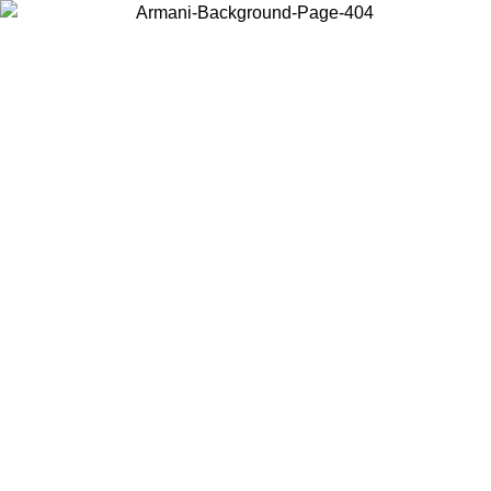
Scegli il Paese in cui ti trovi per visualizzare i contenuti locali e
acquistare online.
Paese
Continua
United States