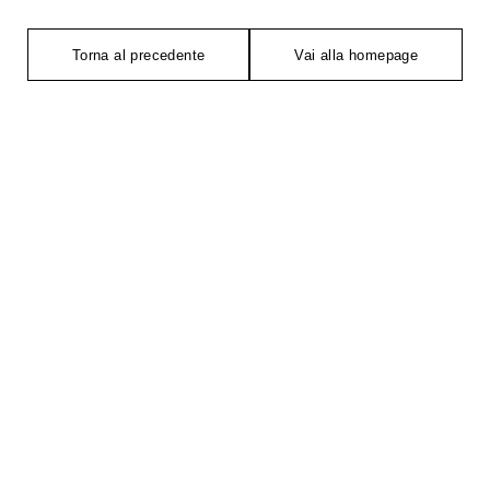
Torna al precedente
Vai alla homepage