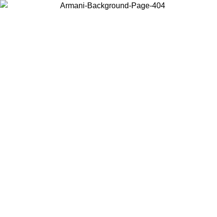
Scegli il Paese in cui ti trovi per visualizzare i contenuti locali e
acquistare online.
Paese
Continua
United States