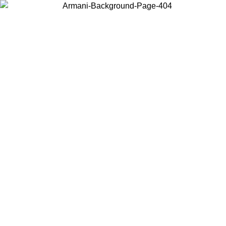
Scegli il Paese in cui ti trovi per visualizzare i contenuti locali e
acquistare online.
Paese
Continua
United States