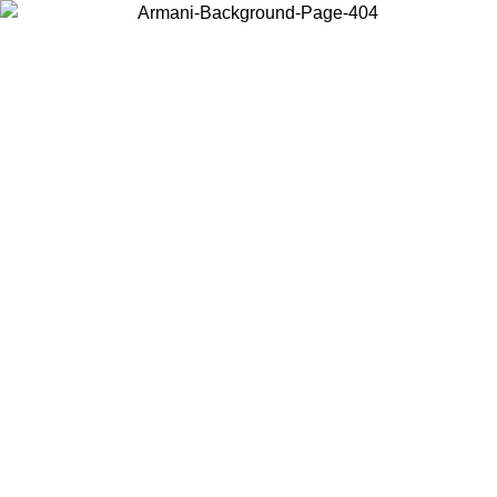
Scegli il Paese in cui ti trovi per visualizzare i contenuti locali e
acquistare online.
Paese
Continua
United States