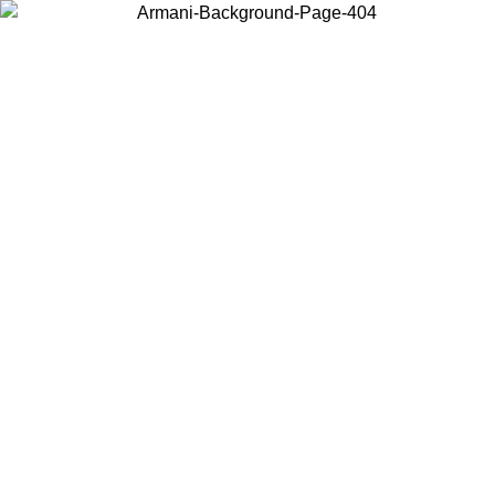
Scegli il Paese in cui ti trovi per visualizzare i contenuti locali e
acquistare online.
Paese
Continua
United States