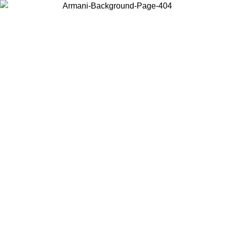
Scegli il Paese in cui ti trovi per visualizzare i contenuti locali e
acquistare online.
Paese
Continua
United States
PROMO ESCLSUIVA ONLINE FINO AL 30/08/2026