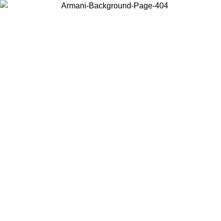
Scegli il Paese in cui ti trovi per visualizzare i contenuti locali e
acquistare online.
Paese
Continua
United States
PROMO ESCLSUIVA ONLINE FINO AL 30/08/2026