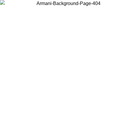
Scegli il Paese in cui ti trovi per visualizzare i contenuti locali e
acquistare online.
Paese
Continua
United States
PROMO ESCLSUIVA ONLINE FINO AL 30/08/2026