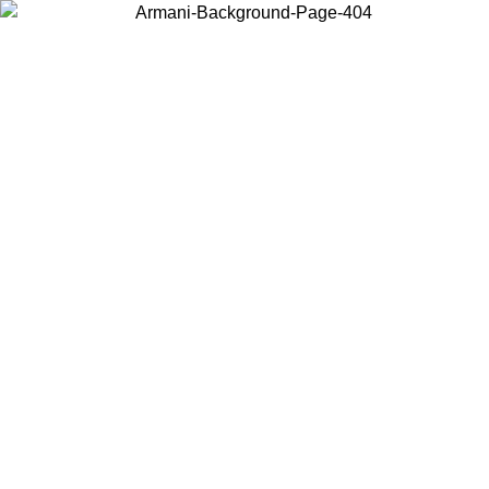
Scegli il Paese in cui ti trovi per visualizzare i contenuti locali e
acquistare online.
Paese
Continua
United States
PROMO ESCLSUIVA ONLINE FINO AL 30/08/2026