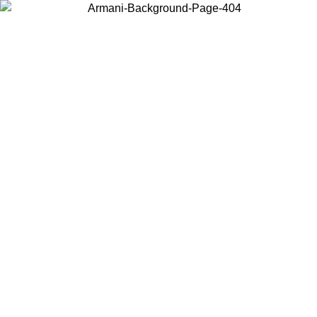
Scegli il Paese in cui ti trovi per visualizzare i contenuti locali e
acquistare online.
Paese
Continua
United States
PROMO ESCLSUIVA ONLINE FINO AL 30/08/2026