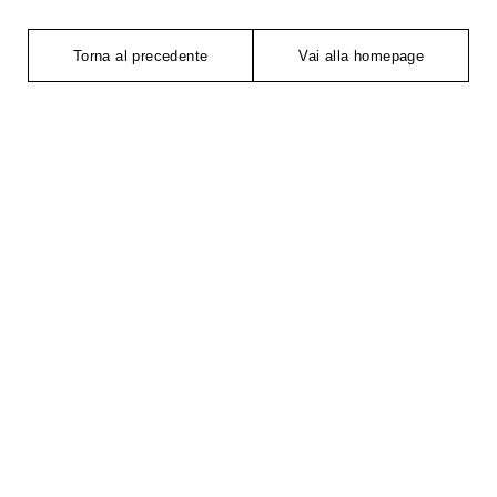
Torna al precedente
Vai alla homepage