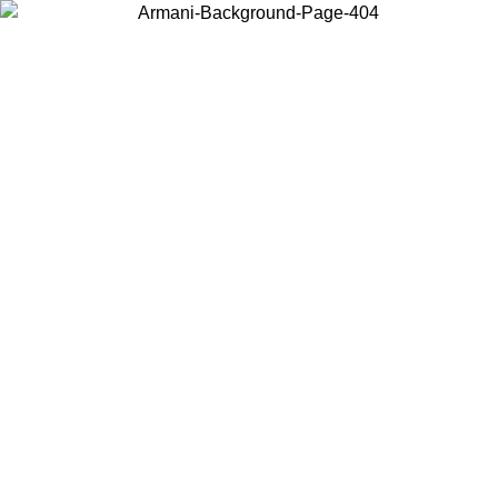
Scegli il Paese in cui ti trovi per visualizzare i contenuti locali e
acquistare online.
Paese
Continua
United States
PROMO ESCLSUIVA ONLINE FINO AL 30/08/2026