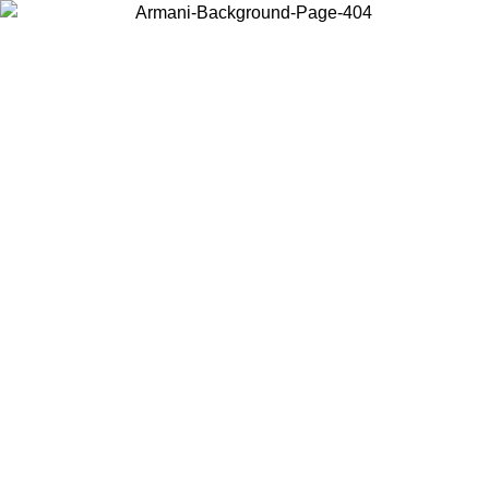
Scegli il Paese in cui ti trovi per visualizzare i contenuti locali e
acquistare online.
Paese
Continua
United States
PROMO ESCLSUIVA ONLINE FINO AL 30/08/2026