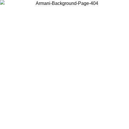
Scegli il Paese in cui ti trovi per visualizzare i contenuti locali e
acquistare online.
Paese
Continua
United States
PROMO ESCLSUIVA ONLINE FINO AL 30/08/2026