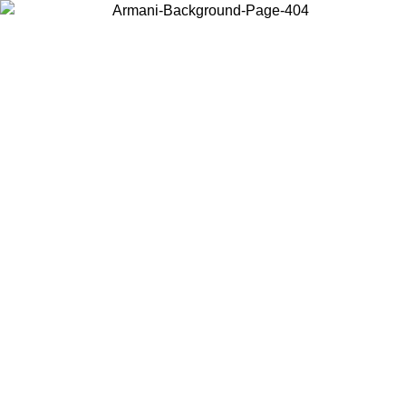
Scegli il Paese in cui ti trovi per visualizzare i contenuti locali e
acquistare online.
Paese
Continua
United States
PROMO ESCLSUIVA ONLINE FINO AL 30/08/2026