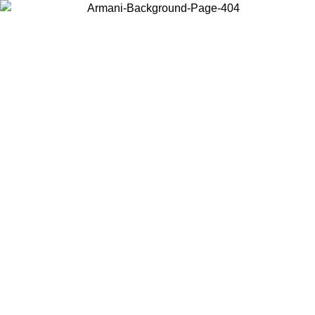
Scegli il Paese in cui ti trovi per visualizzare i contenuti locali e
acquistare online.
Paese
Continua
United States
PROMO ESCLSUIVA ONLINE FINO AL 30/08/2026