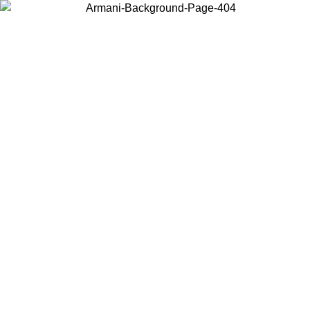
Scegli il Paese in cui ti trovi per visualizzare i contenuti locali e
acquistare online.
Paese
Continua
United States