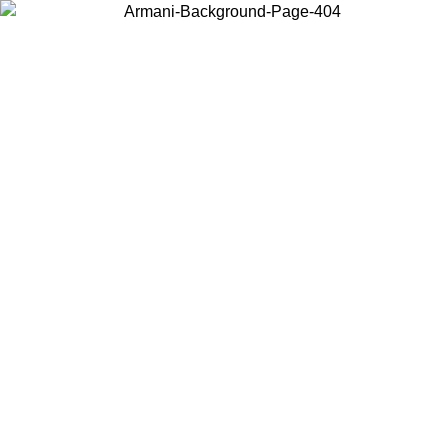
Scegli il Paese in cui ti trovi per visualizzare i contenuti locali e
acquistare online.
Paese
Continua
United States