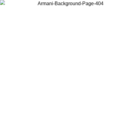
Scegli il Paese in cui ti trovi per visualizzare i contenuti locali e
acquistare online.
Paese
Continua
United States