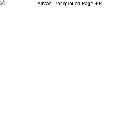
Scegli il Paese in cui ti trovi per visualizzare i contenuti locali e
acquistare online.
Paese
Continua
United States
PROMO ESCLUSIVA ONLINE FINO AL 02/09