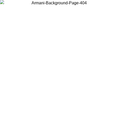
Scegli il Paese in cui ti trovi per visualizzare i contenuti locali e
acquistare online.
Paese
Continua
United States
PROMO ESCLUSIVA ONLINE FINO AL 02/09