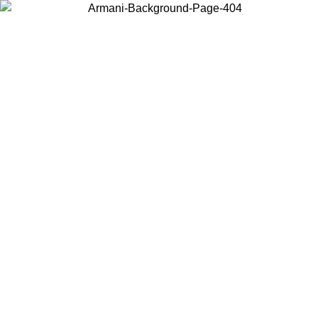
Scegli il Paese in cui ti trovi per visualizzare i contenuti locali e
acquistare online.
Paese
Continua
United States
PROMO ESCLUSIVA ONLINE FINO AL 02/09