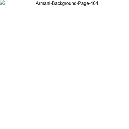
Scegli il Paese in cui ti trovi per visualizzare i contenuti locali e
acquistare online.
Paese
Continua
United States
PROMO ESCLUSIVA ONLINE FINO AL 02/09