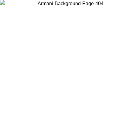
Scegli il Paese in cui ti trovi per visualizzare i contenuti locali e
acquistare online.
Paese
Continua
United States
PROMO ESCLUSIVA ONLINE FINO AL 02/09