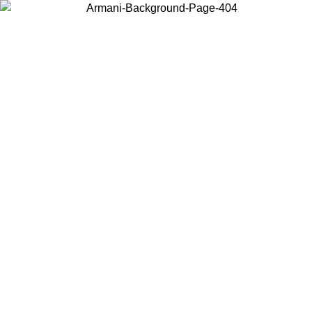
Scegli il Paese in cui ti trovi per visualizzare i contenuti locali e
acquistare online.
Paese
Continua
United States
PROMO ESCLUSIVA ONLINE FINO AL 02/09