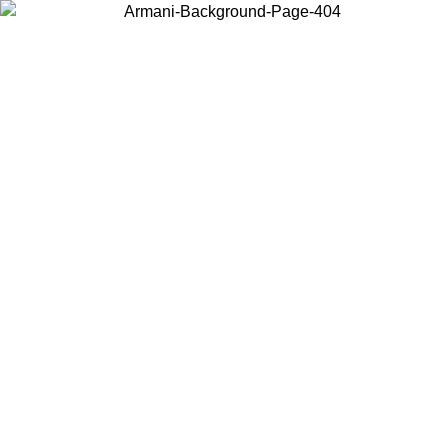
Scegli il Paese in cui ti trovi per visualizzare i contenuti locali e
acquistare online.
Paese
Continua
United States
PROMO ESCLUSIVA ONLINE FINO AL 02/09