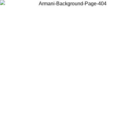
Scegli il Paese in cui ti trovi per visualizzare i contenuti locali e
acquistare online.
Paese
Continua
United States
PROMO ESCLUSIVA ONLINE FINO AL 02/09