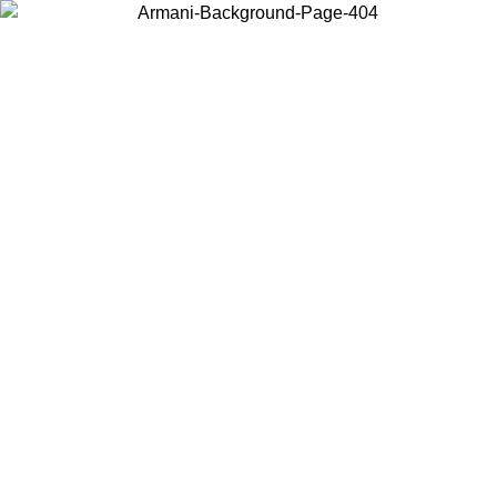
Scegli il Paese in cui ti trovi per visualizzare i contenuti locali e
acquistare online.
Paese
Continua
United States
PROMO ESCLUSIVA ONLINE FINO AL 02/09