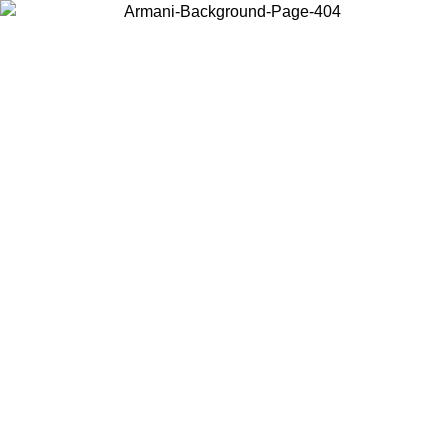
Scegli il Paese in cui ti trovi per visualizzare i contenuti locali e
acquistare online.
Paese
Continua
United States
PROMO ESCLUSIVA ONLINE FINO AL 02/09