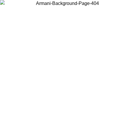
Scegli il Paese in cui ti trovi per visualizzare i contenuti locali e
acquistare online.
Paese
Continua
United States
PROMO ESCLUSIVA ONLINE FINO AL 02/09