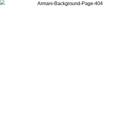
Scegli il Paese in cui ti trovi per visualizzare i contenuti locali e
acquistare online.
Paese
Continua
United States
PROMO ESCLUSIVA ONLINE FINO AL 02/09