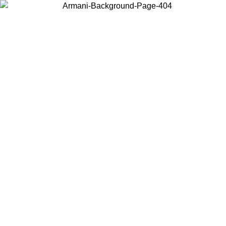
Scegli il Paese in cui ti trovi per visualizzare i contenuti locali e
acquistare online.
Paese
Continua
United States
PROMO ESCLUSIVA ONLINE FINO AL 02/09