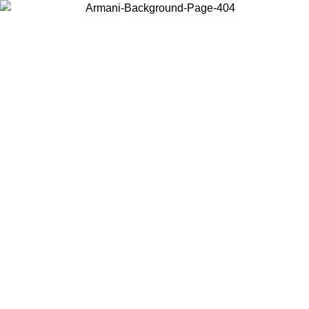
Scegli il Paese in cui ti trovi per visualizzare i contenuti locali e
acquistare online.
Paese
Continua
United States
PROMO ESCLUSIVA ONLINE FINO AL 02/09