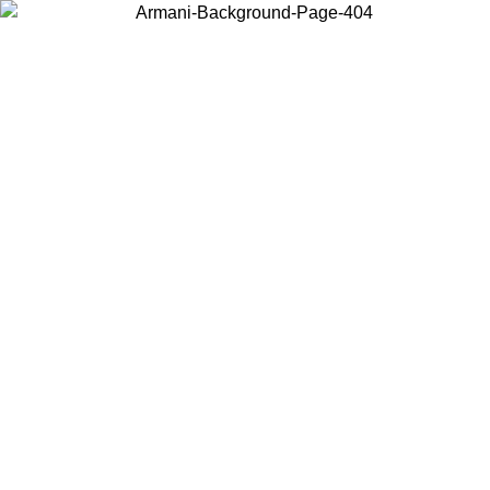
Scegli il Paese in cui ti trovi per visualizzare i contenuti locali e
acquistare online.
Paese
Continua
United States
PROMO ESCLUSIVA ONLINE FINO AL 02/09