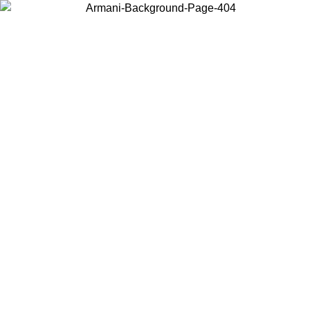
Scegli il Paese in cui ti trovi per visualizzare i contenuti locali e
acquistare online.
Paese
Continua
United States
PROMO ESCLUSIVA ONLINE FINO AL 02/09