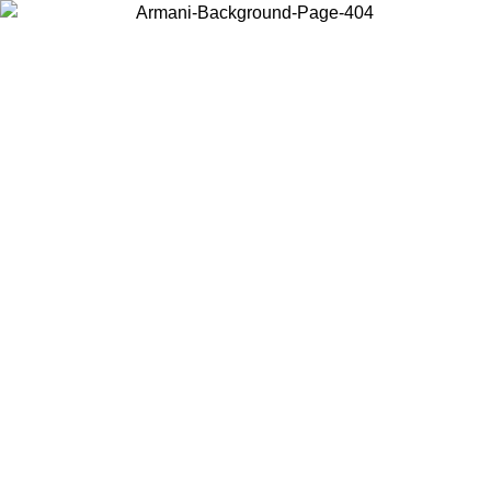
Scegli il Paese in cui ti trovi per visualizzare i contenuti locali e
acquistare online.
Paese
Continua
United States
PROMO ESCLUSIVA ONLINE FINO AL 02/09