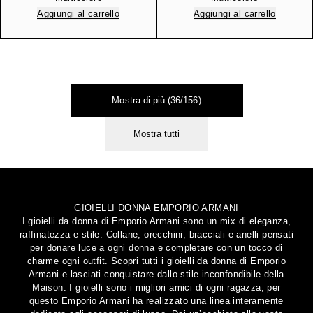
Aggiungi al carrello
Aggiungi al carrello
Mostra di più (36/156)
Mostra tutti
GIOIELLI DONNA EMPORIO ARMANI
I gioielli da donna di Emporio Armani sono un mix di eleganza,
raffinatezza e stile. Collane, orecchini, bracciali e anelli pensati
per donare luce a ogni donna e completare con un tocco di
charme ogni outfit. Scopri tutti i gioielli da donna di Emporio
Armani e lasciati conquistare dallo stile inconfondibile della
Maison. I gioielli sono i migliori amici di ogni ragazza, per
questo Emporio Armani ha realizzato una linea interamente