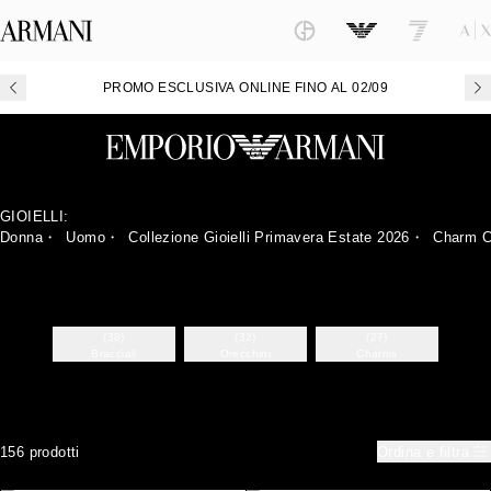
PROMO ESCLUSIVA ONLINE FINO AL 02/09
GIOIELLI:
Donna
・
Uomo
・
Collezione Gioielli Primavera Estate 2026
・
Charm Co
(38)
(32)
(27)
e
Bracciali
Orecchini
Charms
156 prodotti
Ordina e filtra