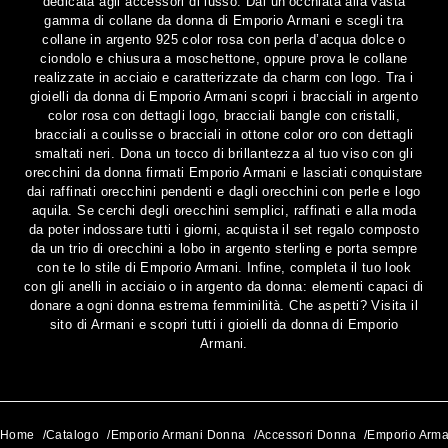
dedicata agli accessori di lusso. Dai un’occhiata alla vasta
gamma di collane da donna di Emporio Armani e scegli tra
collane in argento 925 color rosa con perla d’acqua dolce o
ciondolo e chiusura a moschettone, oppure prova le collane
realizzate in acciaio e caratterizzate da charm con logo. Tra i
gioielli da donna di Emporio Armani scopri i bracciali in argento
color rosa con dettagli logo, bracciali bangle con cristalli,
bracciali a coulisse o bracciali in ottone color oro con dettagli
smaltati neri. Dona un tocco di brillantezza al tuo viso con gli
orecchini da donna firmati Emporio Armani e lasciati conquistare
dai raffinati orecchini pendenti e dagli orecchini con perle e logo
aquila. Se cerchi degli orecchini semplici, raffinati e alla moda
da poter indossare tutti i giorni, acquista il set regalo composto
da un trio di orecchini a lobo in argento sterling e porta sempre
con te lo stile di Emporio Armani. Infine, completa il tuo look
con gli anelli in acciaio o in argento da donna: elementi capaci di
donare a ogni donna estrema femminilità. Che aspetti? Visita il
sito di Armani e scopri tutti i gioielli da donna di Emporio
Armani.
Home
/
Catalogo
/
Emporio Armani Donna
/
Accessori Donna
/
Emporio Arma