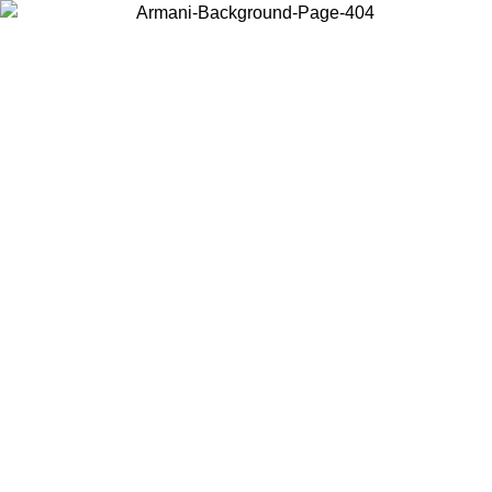
Scegli il Paese in cui ti trovi per visualizzare i contenuti locali e
acquistare online.
Paese
Continua
United States
PROMO ESCLUSIVA ONLINE FINO AL 02/09