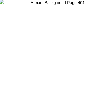
Scegli il Paese in cui ti trovi per visualizzare i contenuti locali e
acquistare online.
Paese
Continua
United States
PROMO ESCLUSIVA ONLINE FINO AL 02/09