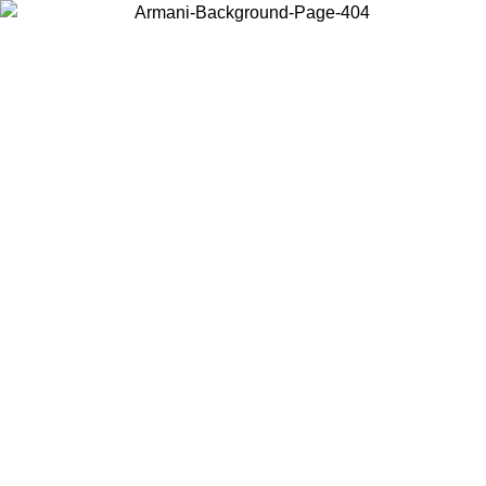
Scegli il Paese in cui ti trovi per visualizzare i contenuti locali e
acquistare online.
Paese
Continua
United States
Accedi con il tuo account e ottieni la spedizione gratuita sopra i
140 CHF